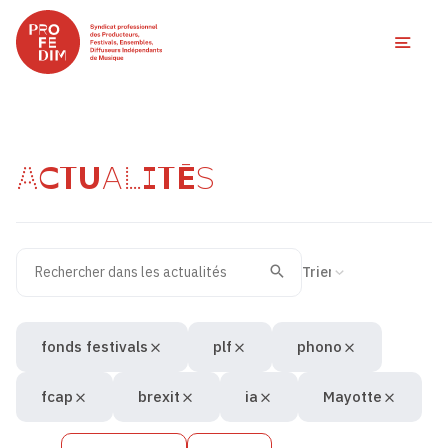
Ouvri
ACTUALITÉS
Rechercher dans les actualités
Filtres des actualités
Trier la recherche
Valider
Recherche
fonds festivals
plf
phono
fcap
brexit
ia
Mayotte