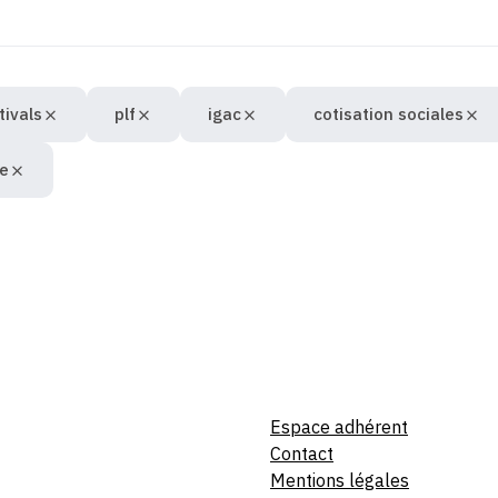
tivals
plf
igac
cotisation sociales
ue
Espace adhérent
Contact
Mentions légales