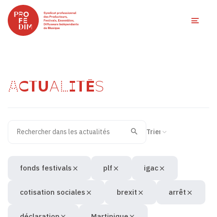
Ouvri
ACTUALITÉS
Rechercher dans les actualités
Filtres des actualités
Trier la recherche
Valider
Recherche
fonds festivals
plf
igac
cotisation sociales
brexit
arrêt
déclaration
Martinique