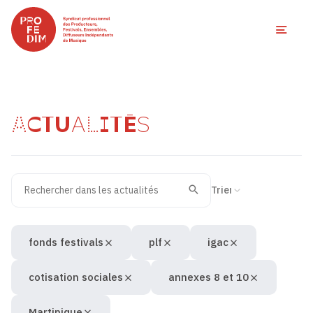
Ouvri
ACTUALITÉS
Rechercher dans les actualités
Filtres des actualités
Trier la recherche
Valider
Recherche
fonds festivals
plf
igac
cotisation sociales
annexes 8 et 10
Martinique