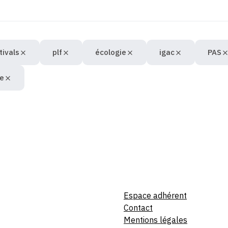
tivals
plf
écologie
igac
PAS
e
Espace adhérent
Contact
Mentions légales