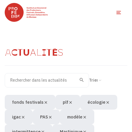
Ouvri
ACTUALITÉS
Rechercher dans les actualités
Filtres des actualités
Trier la recherche
Valider
Recherche
fonds festivals
plf
écologie
igac
PAS
modèle
intermittence
Martinique