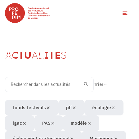
Ouvri
ACTUALITÉS
Rechercher dans les actualités
Filtres des actualités
Trier la recherche
Valider
Recherche
fonds festivals
plf
écologie
igac
PAS
modèle
événement professionnel
Martinique