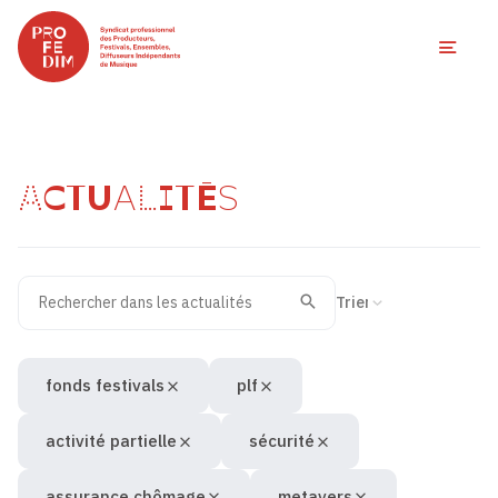
Ouvri
ACTUALITÉS
Rechercher dans les actualités
Filtres des actualités
Trier la recherche
Valider
Recherche
fonds festivals
plf
activité partielle
sécurité
assurance chômage
metavers