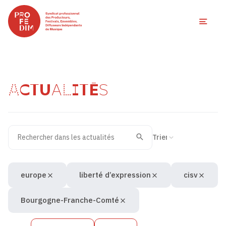
Ouvri
ACTUALITÉS
Rechercher dans les actualités
Filtres des actualités
Trier la recherche
Valider
Recherche
europe
liberté d’expression
cisv
Bourgogne-Franche-Comté