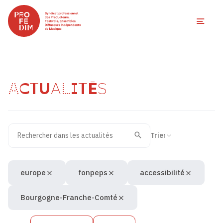
Ouvri
ACTUALITÉS
Rechercher dans les actualités
Filtres des actualités
Trier la recherche
Valider
Recherche
europe
fonpeps
accessibilité
Bourgogne-Franche-Comté