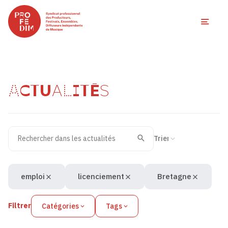
Ouvri
ACTUALITÉS
Rechercher dans les actualités
Filtres des actualités
Trier la recherche
Valider
Recherche
emploi
licenciement
Bretagne
Filtrer
Catégories
Tags