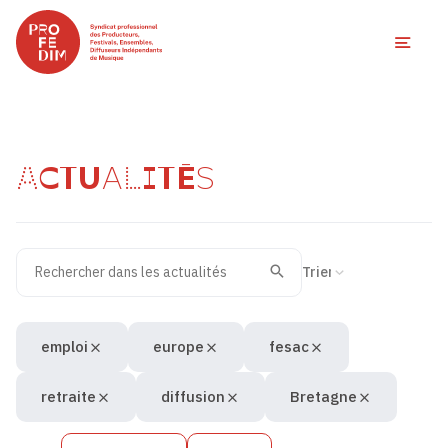
Ouvri
ACTUALITÉS
Rechercher dans les actualités
Filtres des actualités
Trier la recherche
Valider
Recherche
emploi
europe
fesac
retraite
diffusion
Bretagne