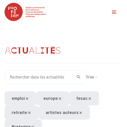
Ouvri
ACTUALITÉS
Rechercher dans les actualités
Filtres des actualités
Trier la recherche
Valider
Recherche
emploi
europe
fesac
retraite
artistes auteurs
Bretagne