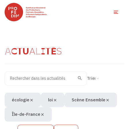
Ouvri
ACTUALITÉS
Rechercher dans les actualités
Filtres des actualités
Trier la recherche
Valider
Recherche
écologie
loi
Scène Ensemble
Île-de-France