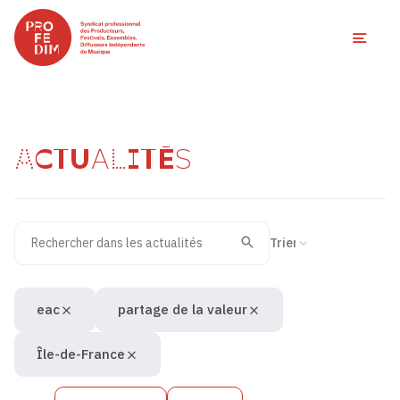
Ouvri
ACTUALITÉS
Rechercher dans les actualités
Filtres des actualités
Trier la recherche
Valider
Recherche
eac
partage de la valeur
Île-de-France