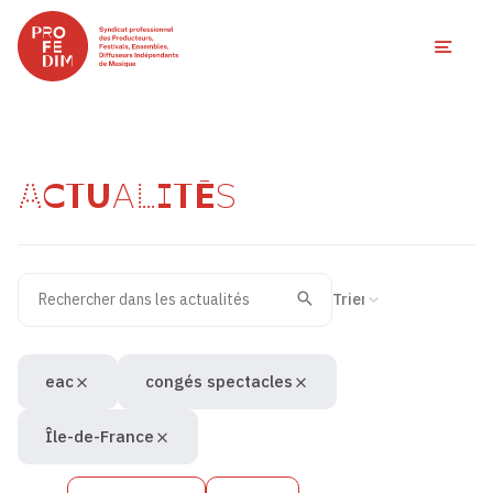
Ouvri
ACTUALITÉS
Rechercher dans les actualités
Filtres des actualités
Trier la recherche
Valider
Recherche
eac
congés spectacles
Île-de-France