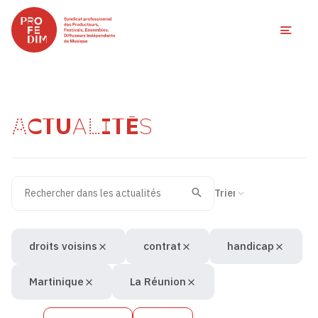
Ouvri
ACTUALITÉS
Rechercher dans les actualités
Filtres des actualités
Trier la recherche
Valider
Recherche
droits voisins
contrat
handicap
Martinique
La Réunion