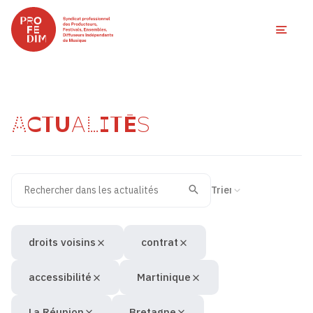
Ouvri
ACTUALITÉS
Rechercher dans les actualités
Filtres des actualités
Trier la recherche
Valider
Recherche
droits voisins
contrat
accessibilité
Martinique
La Réunion
Bretagne