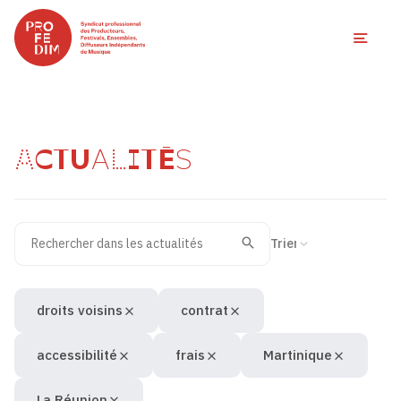
Ouvri
ACTUALITÉS
Rechercher dans les actualités
Filtres des actualités
Trier la recherche
Valider
Recherche
droits voisins
contrat
accessibilité
frais
Martinique
La Réunion