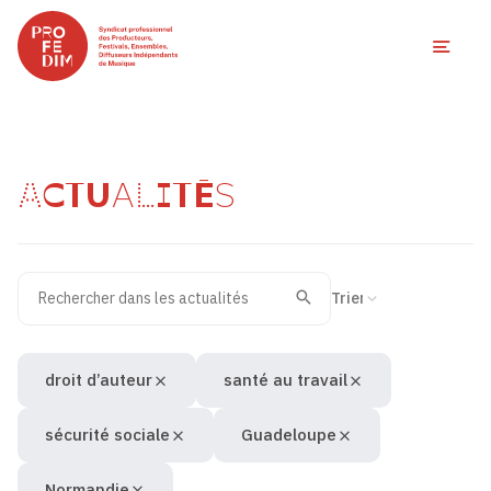
Ouvri
ACTUALITÉS
Rechercher dans les actualités
Filtres des actualités
Trier la recherche
Valider
Recherche
droit d’auteur
santé au travail
sécurité sociale
Guadeloupe
Normandie