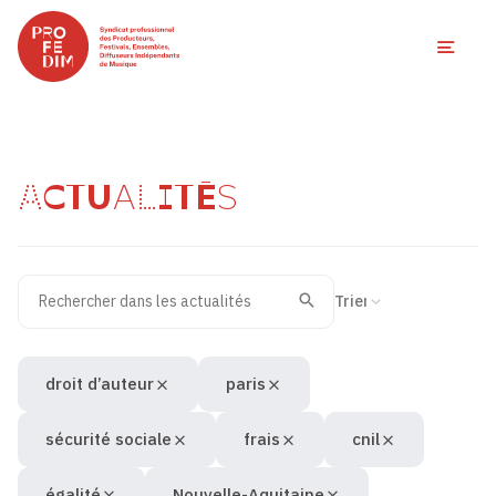
Ouvri
ACTUALITÉS
Rechercher dans les actualités
Filtres des actualités
Trier la recherche
Valider
Recherche
droit d’auteur
paris
sécurité sociale
frais
cnil
égalité
Nouvelle-Aquitaine