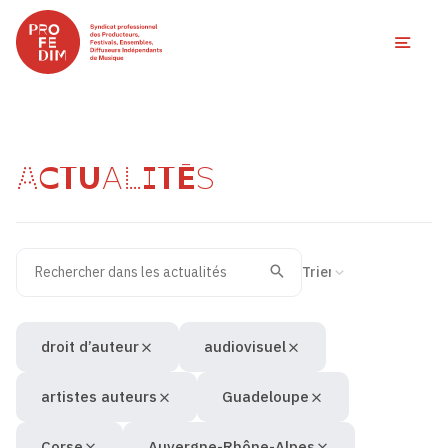
Ouvri
ACTUALITÉS
Rechercher dans les actualités
Filtres des actualités
Trier la recherche
Valider
Recherche
droit d’auteur
audiovisuel
artistes auteurs
Guadeloupe
Corse
Auvergne-Rhône-Alpes