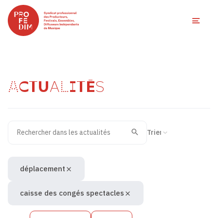
Ouvri
ACTUALITÉS
Rechercher dans les actualités
Filtres des actualités
Trier la recherche
Valider
Recherche
déplacement
caisse des congés spectacles