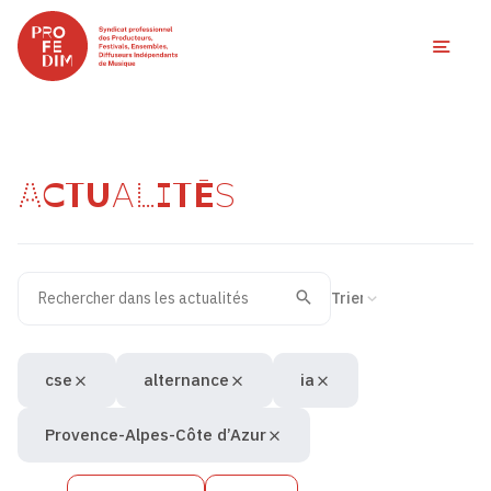
Ouvri
ACTUALITÉS
Rechercher dans les actualités
Filtres des actualités
Trier la recherche
Valider
Recherche
cse
alternance
ia
Provence-Alpes-Côte d’Azur