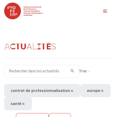
Ouvri
ACTUALITÉS
Rechercher dans les actualités
Filtres des actualités
Trier la recherche
Valider
Recherche
contrat de professionnalisation
europe
santé