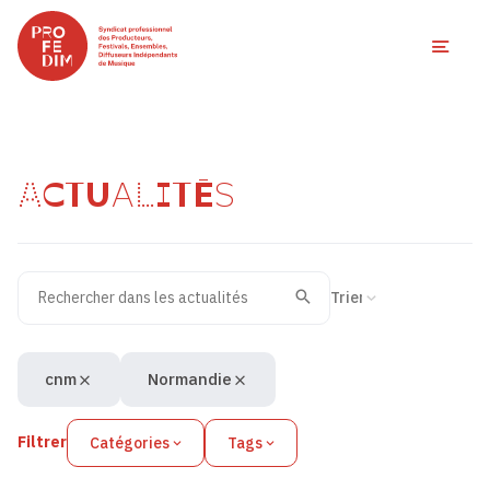
Ouvri
ACTUALITÉS
Rechercher dans les actualités
Filtres des actualités
Trier la recherche
Valider
Recherche
cnm
Normandie
Filtrer
Catégories
Tags