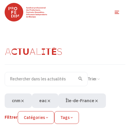
Ouvri
ACTUALITÉS
Rechercher dans les actualités
Filtres des actualités
Trier la recherche
Valider
Recherche
cnm
eac
Île-de-France
Filtrer
Catégories
Tags