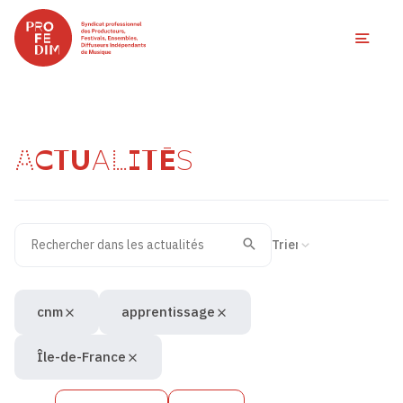
Ouvri
ACTUALITÉS
Rechercher dans les actualités
Filtres des actualités
Trier la recherche
Valider
Recherche
cnm
apprentissage
Île-de-France