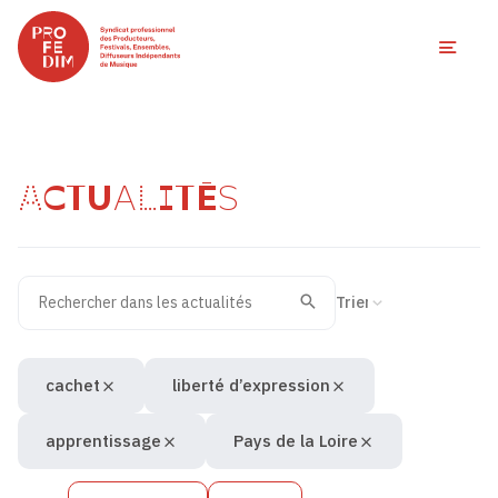
Ouvri
ACTUALITÉS
Rechercher dans les actualités
Filtres des actualités
Trier la recherche
Valider
Recherche
cachet
liberté d’expression
apprentissage
Pays de la Loire