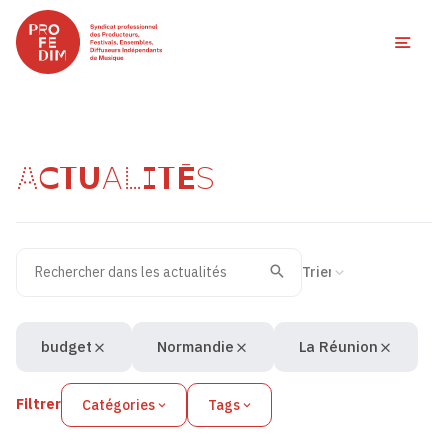
Ouvri
ACTUALITÉS
Rechercher dans les actualités
Filtres des actualités
Trier la recherche
Valider
Recherche
budget
Normandie
La Réunion
Filtrer
Catégories
Tags