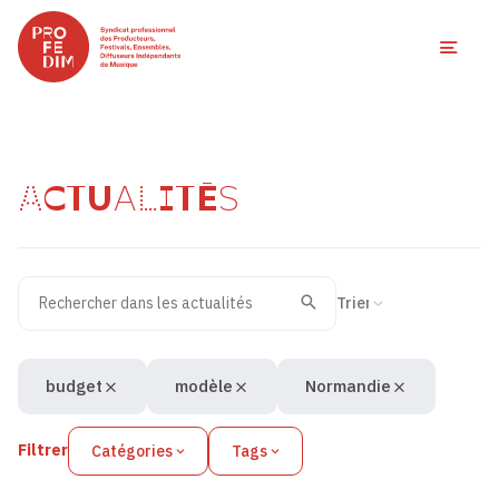
Ouvri
ACTUALITÉS
Rechercher dans les actualités
Filtres des actualités
Trier la recherche
Valider
Recherche
budget
modèle
Normandie
Filtrer
Catégories
Tags