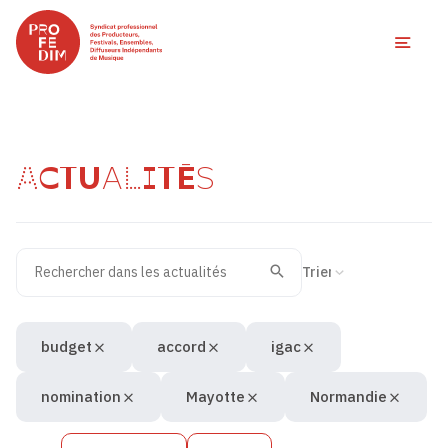
Ouvri
ACTUALITÉS
Rechercher dans les actualités
Filtres des actualités
Trier la recherche
Valider
Recherche
budget
accord
igac
nomination
Mayotte
Normandie