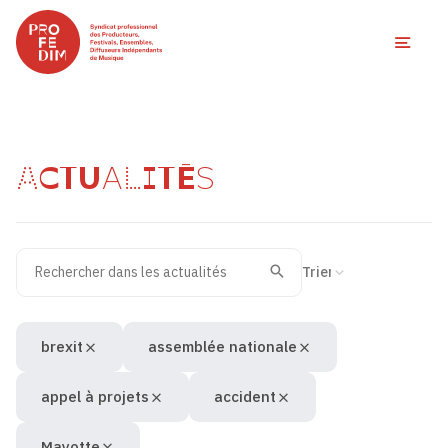
Ouvri
ACTUALITÉS
Rechercher dans les actualités
Filtres des actualités
Trier la recherche
Valider
Recherche
brexit
assemblée nationale
appel à projets
accident
Mayotte