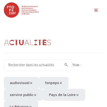
Ouvri
ACTUALITÉS
Rechercher dans les actualités
Filtres des actualités
Trier la recherche
Valider
Recherche
audiovisuel
fonpeps
service public
Pays de la Loire
La Réunion