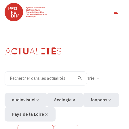
Ouvri
ACTUALITÉS
Rechercher dans les actualités
Filtres des actualités
Trier la recherche
Valider
Recherche
audiovisuel
écologie
fonpeps
Pays de la Loire