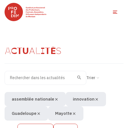
Ouvri
ACTUALITÉS
Rechercher dans les actualités
Filtres des actualités
Trier la recherche
Valider
Recherche
assemblée nationale
innovation
Guadeloupe
Mayotte