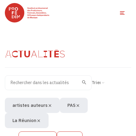
Ouvri
ACTUALITÉS
Rechercher dans les actualités
Filtres des actualités
Trier la recherche
Valider
Recherche
artistes auteurs
PAS
La Réunion