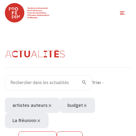
Ouvri
ACTUALITÉS
Rechercher dans les actualités
Filtres des actualités
Trier la recherche
Valider
Recherche
artistes auteurs
budget
La Réunion