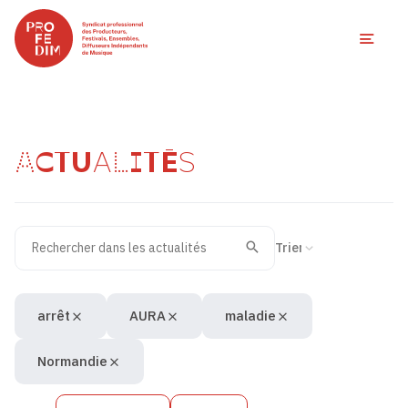
Ouvri
ACTUALITÉS
Rechercher dans les actualités
Filtres des actualités
Trier la recherche
Valider
Recherche
arrêt
AURA
maladie
Normandie