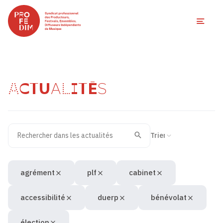
Ouvri
ACTUALITÉS
Rechercher dans les actualités
Filtres des actualités
Trier la recherche
Valider
Recherche
agrément
plf
cabinet
accessibilité
duerp
bénévolat
élection