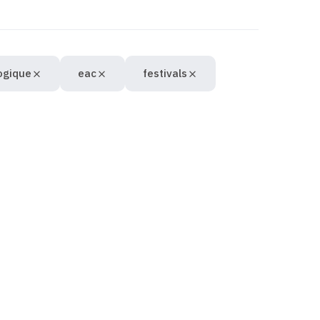
logique
eac
festivals