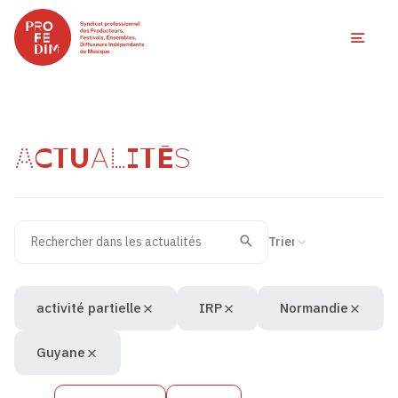
Ouvri
ACTUALITÉS
Rechercher dans les actualités
Filtres des actualités
Trier la recherche
Valider
Recherche
activité partielle
IRP
Normandie
Guyane