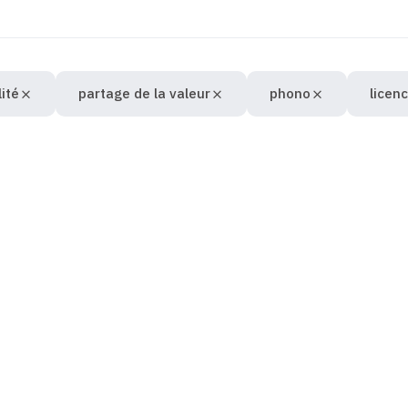
lité
partage de la valeur
phono
licen