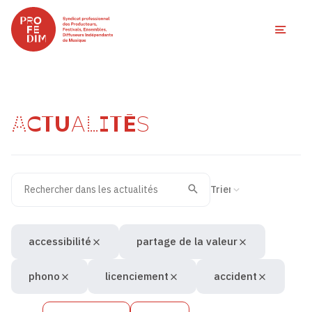
Ouvri
ACTUALITÉS
Rechercher dans les actualités
Filtres des actualités
Trier la recherche
Valider
Recherche
accessibilité
partage de la valeur
phono
licenciement
accident