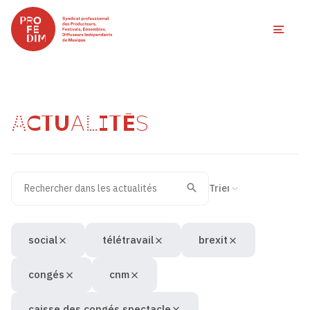
Ouvri
ACTUALITÉS
Rechercher dans les actualités
Filtres des actualités
Trier la recherche
Valider
Recherche
social
télétravail
brexit
congés
cnm
caisse des congés spectacle