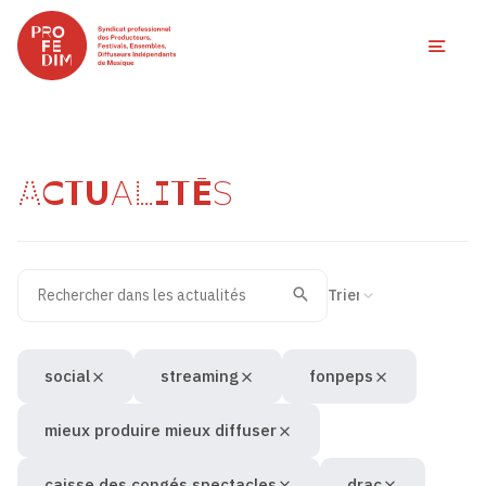
Ouvri
ACTUALITÉS
Rechercher dans les actualités
Filtres des actualités
Trier la recherche
Valider
Recherche
social
streaming
fonpeps
mieux produire mieux diffuser
caisse des congés spectacles
drac