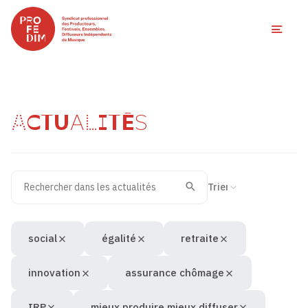
Ouvri
ACTUALITÉS
Rechercher dans les actualités
Filtres des actualités
Trier la recherche
Valider
Recherche
social
égalité
retraite
innovation
assurance chômage
IRP
mieux produire mieux diffuser