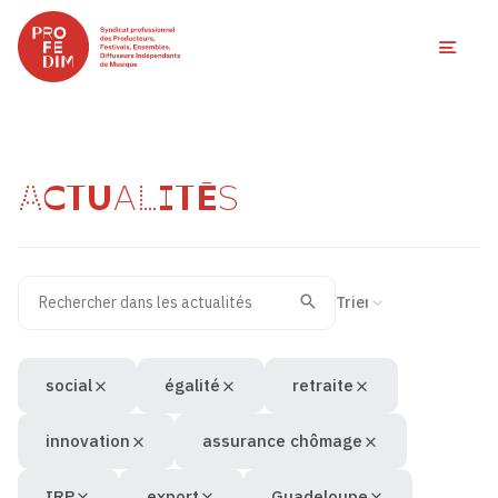
Ouvri
ACTUALITÉS
Rechercher dans les actualités
Filtres des actualités
Trier la recherche
Valider
Recherche
social
égalité
retraite
innovation
assurance chômage
IRP
export
Guadeloupe