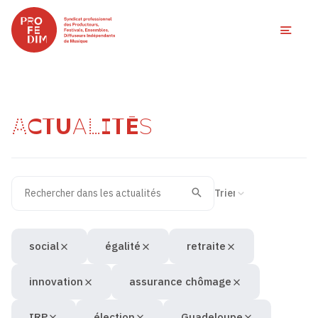
Ouvri
ACTUALITÉS
Rechercher dans les actualités
Filtres des actualités
Trier la recherche
Valider
Recherche
social
égalité
retraite
innovation
assurance chômage
IRP
élection
Guadeloupe