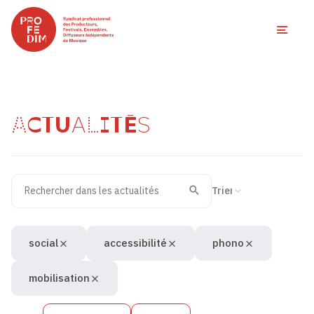
Ouvri
ACTUALITÉS
Rechercher dans les actualités
Filtres des actualités
Trier la recherche
Valider
Recherche
social
accessibilité
phono
mobilisation